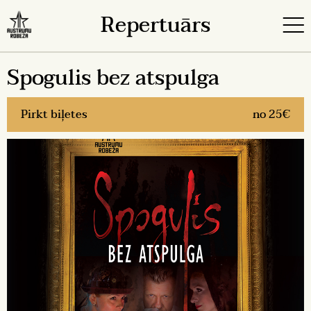
Repertuārs
Spogulis bez atspulga
Pirkt biļetes
no 25€