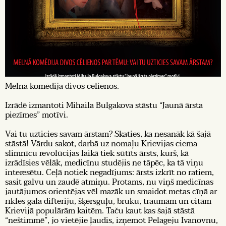
Melnā komēdija divos cēlienos.
Izrādē izmantoti Mihaila Bulgakova stāstu “Jaunā ārsta
piezīmes” motīvi.
Vai tu uzticies savam ārstam? Skaties, ka nesanāk kā šajā
stāstā! Vārdu sakot, darbā uz nomaļu Krievijas ciema
slimnīcu revolūcijas laikā tiek sūtīts ārsts, kurš, kā
izrādīsies vēlāk, medicīnu studējis ne tāpēc, ka tā viņu
interesētu. Ceļā notiek negadījums: ārsts izkrīt no ratiem,
sasit galvu un zaudē atmiņu. Protams, nu viņš medicīnas
jautājumos orientējas vēl mazāk un smaidot metas cīņā ar
rīkles gala difteriju, šķērsguļu, bruku, traumām un citām
Krievijā populārām kaitēm. Taču kaut kas šajā stāstā
“neštimmē”, jo vietējie ļaudis, izņemot Pelageju Ivanovnu,