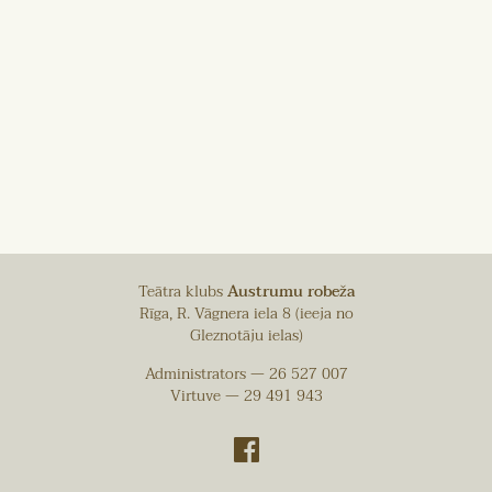
Teātra klubs
Austrumu robeža
Rīga, R. Vāgnera iela 8 (ieeja no
Gleznotāju ielas)
Administrators — 26 527 007
Virtuve — 29 491 943